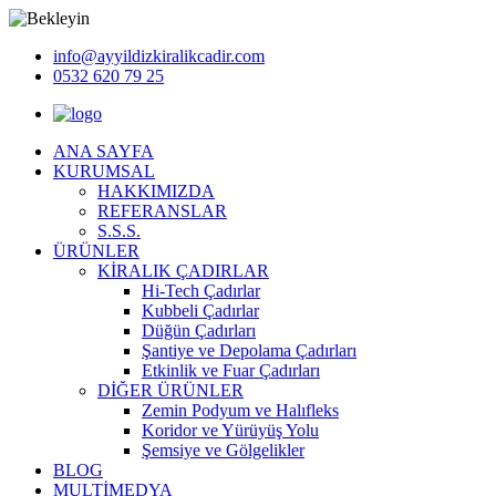
info@ayyildizkiralikcadir.com
0532 620 79 25
ANA SAYFA
KURUMSAL
HAKKIMIZDA
REFERANSLAR
S.S.S.
ÜRÜNLER
KİRALIK ÇADIRLAR
Hi-Tech Çadırlar
Kubbeli Çadırlar
Düğün Çadırları
Şantiye ve Depolama Çadırları
Etkinlik ve Fuar Çadırları
DİĞER ÜRÜNLER
Zemin Podyum ve Halıfleks
Koridor ve Yürüyüş Yolu
Şemsiye ve Gölgelikler
BLOG
MULTİMEDYA